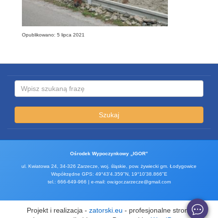
Opublikowano: 5 lipca 2021
Szukaj
Ośrodek Wypoczynkowy „IGOR”
ul. Kwiatowa 24, 34-326 Zarzecze, woj. śląskie, pow. żywiecki gm. Łodygowice
Współrzędne GPS: 49°43'4.359"N, 19°10'38.866"E
tel.: 666-649-966 | e-mail: ow.igor.zarzecze@gmail.com
Projekt i realizacja -
zatorski.eu
- profesjonalne strony