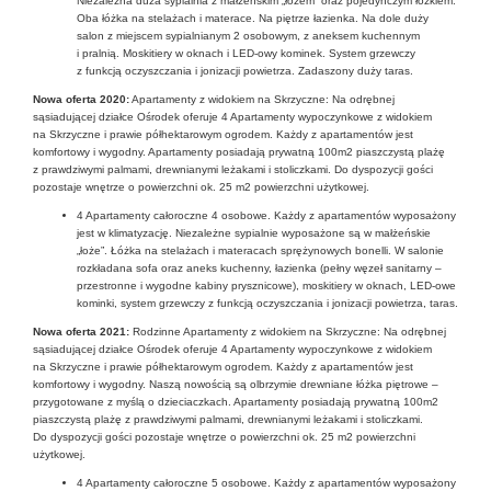
Niezależna duża sypialnia z małżeńskim „łożem” oraz pojedynczym łóżkiem.
Oba łóżka na stelażach i materace. Na piętrze łazienka. Na dole duży
salon z miejscem sypialnianym 2 osobowym, z aneksem kuchennym
i pralnią. Moskitiery w oknach i LED-owy kominek. System grzewczy
z funkcją oczyszczania i jonizacji powietrza. Zadaszony duży taras.
Nowa oferta 2020:
Apartamenty z widokiem na Skrzyczne: Na odrębnej
sąsiadującej działce Ośrodek oferuje 4 Apartamenty wypoczynkowe z widokiem
na Skrzyczne i prawie półhektarowym ogrodem. Każdy z apartamentów jest
komfortowy i wygodny. Apartamenty posiadają prywatną 100m2 piaszczystą plażę
z prawdziwymi palmami, drewnianymi leżakami i stoliczkami. Do dyspozycji gości
pozostaje wnętrze o powierzchni ok. 25 m2 powierzchni użytkowej.
4 Apartamenty całoroczne 4 osobowe. Każdy z apartamentów wyposażony
jest w klimatyzację. Niezależne sypialnie wyposażone są w małżeńskie
„łoże”. Łóżka na stelażach i materacach sprężynowych bonelli. W salonie
rozkładana sofa oraz aneks kuchenny, łazienka (pełny węzeł sanitarny –
przestronne i wygodne kabiny prysznicowe), moskitiery w oknach, LED-owe
kominki, system grzewczy z funkcją oczyszczania i jonizacji powietrza, taras.
Nowa oferta 2021:
Rodzinne Apartamenty z widokiem na Skrzyczne: Na odrębnej
sąsiadującej działce Ośrodek oferuje 4 Apartamenty wypoczynkowe z widokiem
na Skrzyczne i prawie półhektarowym ogrodem. Każdy z apartamentów jest
komfortowy i wygodny. Naszą nowością są olbrzymie drewniane łóżka piętrowe –
przygotowane z myślą o dzieciaczkach. Apartamenty posiadają prywatną 100m2
piaszczystą plażę z prawdziwymi palmami, drewnianymi leżakami i stoliczkami.
Do dyspozycji gości pozostaje wnętrze o powierzchni ok. 25 m2 powierzchni
użytkowej.
4 Apartamenty całoroczne 5 osobowe. Każdy z apartamentów wyposażony