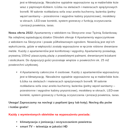
jest w klimatyzację. Niezależne sypialnie wyposażone są w małżeńskie łoże
wraz z piętrowym łóżkiem. Łóżka na stelażach i materacach sprężynowych
bonelli. W salonie rozkładana sofa oraz aneks kuchenny, łazienka (pełny
węzeł sanitarny – przestronne i wygodne kabiny prysznicowe), moskitiery
w oknach, LED-owe kominki, system grzewczy z funkcją oczyszczania
i jonizacji powietrza, taras.
Nowa oferta 2022:
Apartamenty z widokiem na Skrzyczne oraz Tężnią Solankową:
Na odrębnej sąsiadującej działce Ośrodek oferuje 4 Apartamenty wypoczynkowe
z widokiem na Skrzyczne i prawie półhektarowym ogrodem. Nowością jest styl ich
wykończenia, gdzie w większości zostały wyposażone w ręcznie robione drewniane
meble. Każdy z apartamentów jest komfortowy i wygodny. Apartamenty posiadają
prywatną 100m2 piaszczystą plażę z prawdziwymi palmami, drewnianymi leżakami
i stoliczkami. Do dyspozycji gości pozostaje wnętrze o powierzchni ok. 25 m2
powierzchni użytkowej.
4 Apartamenty całoroczne 4 osobowe. Każdy z apartamentów wyposażony
jest w klimatyzację. Niezależne sypialnie wyposażone są w małżeńskie łoże.
Łóżka na stelażach i materacach sprężynowych bonelli. W salonie
rozkładana sofa oraz aneks kuchenny, łazienka (pełny węzeł sanitarny –
przestronne i wygodne kabiny prysznicowe), moskitiery w oknach, LED-owe
kominki, system grzewczy z funkcją oczyszczania i jonizacji powietrza, taras.
Uwaga! Zapraszamy na noclegi z pupilami (psy lub koty). Nocleg dla psów
i kotów gratis!
Każdy z wymienionych obiektów na wyposażeniu posiada:
klimatyzacja z jonizacją i oczyszczaniem powietrza
smart TV – telewizja w jakości HD