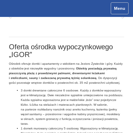
Menu
Toggle
Previous
Nex
navigat
Oferta wypoczynkowa
Oferta ośrodka wypoczynkowego
„IGOR”
Ośrodek oferuje domki i apartamenty z widokiem na Jezioro Żywieckie i góry. Każdy
z obiektów jest niezwykle wygodny i przestronny.
Obiekty posiadają prywatną
piaszczystą plażę z prawdziwymi palmami, drewnianymi leżakami
i stoliczkami, sauny i zadaszaną prywatną tężnię solankową.
Do dyspozycji
gości pozostaje wnętrze domków o powierzchni ok. 35 m2 powierzchni użytkowej.
3 domki drewniane całoroczne 6 osobowe. Każdy z domków wyposażony
jest w klimatyzację. Dwie niezależne sypialnie umiejscowione na poddaszu.
Każda sypialna wyposażona jest w małżeńskie „łoże” oraz pojedyncze
łóżko. Łóżka na stelażach i materacach piankowych. W salonie,
na parterze rozkładany narożnik oraz aneks kuchenny, łazienka (pełny
węzeł sanitarny – przestronne i wygodne kabiny prysznicowe), moskitiery
w oknach, system grzewczy z funkcją oczyszczania i jonizacji powietrza,
taras.
1 domek murowany całoroczny 5 osobowy. Wyposażony w klimatyzację.