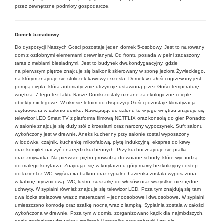
przez zewnętrzne podmioty gospodarcze.
Domek 5-osobowy
Do dyspozycji Naszych Gości pozostaje jeden domek 5-osobowy. Jest to murowany
dom z ozdobnymi elementami drewnianymi. Od frontu posiada w pełni zadaszony
taras z meblami biesiadnymi. Jest to budynek dwukondygnacyjny, gdzie
na pierwszym piętrze znajduje się balkonik skierowany w stronę jeziora Żywieckiego,
na którym znajduje się stoliczek kawowy i krzesła. Domek w całości ogrzewany jest
pompą ciepła, która automatycznie utrzymuje ustawioną przez Gości temperaturę
wnętrza. Z tego też faktu Nasze Domki zostały uznane za ekologiczne i ciepłe
obiekty noclegowe. W okresie letnim do dyspozycji Gości pozostaje klimatyzacja
usytuowana w salonie domku. Nawiązując do salonu to w jego wnętrzu znajduje się
telewizor LED Smart TV z platforma filmową NETFLIX oraz konsolą do gier. Ponadto
w salonie znajduje się duży stół z krzesłami oraz narożny wypoczynek. Sufit salonu
wykończony jest w drewnie. Aneks kuchenny przy salonie został wyposażony
w lodówkę, czajnik, kuchenkę mikrofalową, płytę indukcyjną, ekspres do kawy
oraz komplet naczyń i narzędzi kuchennych. Przy kuchni znajduje się pralka
oraz zmywarka. Na pierwsze piętro prowadzą drewniane schody, które wychodzą
do małego korytarza. Znajdując się w korytarzu u góry mamy bezkolizyjny dostęp
do łazienki z WC, wyjścia na balkon oraz sypialni. Łazienka została wyposażona
w kabinę prysznicową, WC, lustro, suszarkę do włosów oraz wszystkie niezbędne
uchwyty. W sypialni również znajduje się telewizor LED. Poza tym znajdują się tam
dwa łóżka stelażowe wraz z materacami – jednoosobowe i dwuosobowe. W sypialni
umieszczono komodę oraz szafkę nocną wraz z lampką. Sypialnia została w całości
wykończona w drewnie. Poza tym w domku zorganizowano kącik dla najmłodszych,
gdzie znajdziemy drewniany stoliczek i krzesełka oraz zabawki i gry dla