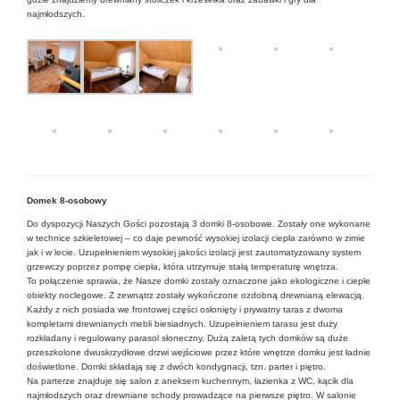
najmłodszych.
Domek 8-osobowy
Do dyspozycji Naszych Gości pozostają 3 domki 8-osobowe. Zostały one wykonane
w technice szkieletowej – co daje pewność wysokiej izolacji ciepła zarówno w zimie
jak i w lecie. Uzupełnieniem wysokiej jakości izolacji jest zautomatyzowany system
grzewczy poprzez pompę ciepła, która utrzymuje stałą temperaturę wnętrza.
To połączenie sprawia, że Nasze domki zostały oznaczone jako ekologiczne i ciepłe
obiekty noclegowe. Z zewnątrz zostały wykończone ozdobną drewnianą elewacją.
Każdy z nich posiada we frontowej części osłonięty i prywatny taras z dwoma
kompletami drewnianych mebli biesiadnych. Uzupełnieniem tarasu jest duży
rozkładany i regulowany parasol słoneczny. Dużą zaletą tych domków są duże
przeszkolone dwuskrzydłowe drzwi wejściowe przez które wnętrze domku jest ładnie
doświetlone. Domki składają się z dwóch kondygnacji, tzn. parter i piętro.
Na parterze znajduje się salon z aneksem kuchennym, łazienka z WC, kącik dla
najmłodszych oraz drewniane schody prowadzące na pierwsze piętro. W salonie