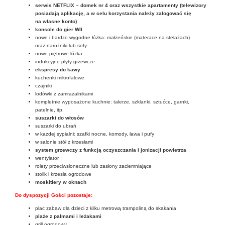
serwis NETFLIX – domek nr 4 oraz wszystkie apartamenty (telewizory
posiadają aplikację, a w celu korzystania należy zalogować się
na własne konto)
konsole do gier WII
nowe i bardzo wygodne łóżka: małżeńskie (materace na stelażach)
oraz narożniki lub sofy
nowe piętrowe łóżka
indukcyjne płyty grzewcze
ekspresy do kawy
kuchenki mikrofalowe
czajniki
lodówki z zamrażalnikami
kompletnie wyposażone kuchnie: talerze, szklanki, sztućce, garnki,
patelnie, itp.
suszarki do włosów
suszarki do ubrań
w każdej sypialni: szafki nocne, komody, ława i pufy
w salonie stół z krzesłami
system grzewczy z funkcją oczyszczania i jonizacji powietrza
wentylator
rolety przeciwsłoneczne lub zasłony zaciemniające
stolik i krzesła ogrodowe
moskitiery w oknach
Do dyspozycji Gości pozostaje:
plac zabaw dla dzieci z kilku metrową trampoliną do skakania
plaże z palmami i leżakami
grill ogrodowy