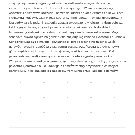
znajduje się narożny wypoczynek wraz ze stolikiem kawowym. Na ścianie
zawieszony jest telewizor LED wraz z konsolą do gier. W kuchni znajdziemy
wszystkie podstawowe naczynia i narzędzia kuchenne oraz ekspres do kawy, płytę
indukcyjną, lodówkę, czajnik oraz kuchenkę mikrofalową. Przy kuchni usytuowany
jest stół wraz z krzesłami. Łazienka została wyposażona w obszerną dwuosobową
kabinę prysznicową, umywalkę oraz suszarkę do włosów. Kącik dla dzieci
to drewniany stoliczek z krzesłami, zabawki, gry oraz firmowe kolorowanki. Przy
schodach prowadzących na górne piętro znajduje się komoda i wieszaki na ubrania.
Schody prowadzą do małego korytarzyka z którego można niezależnie wejść
do dwóch sypialni. Całość wnętrza domku została wykończona w drewnie. Dwie
górne sypialnie są identyczne i odnajdziemy w nich łóżko dwuosobowe, łóżko
jednoosobowe, szafkę nocną oraz komodę. Każda z sypialni posiada okno.
Wszystkie domki posiadają najnowszej generacji klimatyzację z funkcją oczyszczania
powietrza i jonizowania. Do każdego z domków zostały przypisane dwa miejsca
parkingowe, które znajdują się naprzeciw frontowych drzwi każdego z domków.