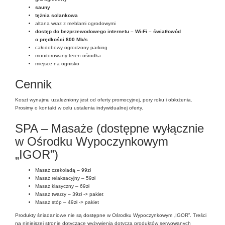
sauny
tężnia solankowa
altana wraz z meblami ogrodowymi
dostęp do bezprzewodowego internetu – Wi-Fi – światłowód
o prędkości 800 Mb/s
całodobowy ogrodzony parking
monitorowany teren ośrodka
miejsce na ognisko
Cennik
Koszt wynajmu uzależniony jest od oferty promocyjnej, pory roku i obłożenia.
Prosimy o kontakt w celu ustalenia indywidualnej oferty.
SPA – Masaże (dostępne wyłącznie
w Ośrodku Wypoczynkowym
„IGOR”)
Masaż czekoladą – 99zł
Masaż relaksacyjny – 59zł
Masaż klasyczny – 69zł
Masaż twarzy – 39zł -> pakiet
Masaż stóp – 49zł -> pakiet
Produkty śniadaniowe nie są dostępne w Ośrodku Wypoczynkowym „IGOR”. Treści
na niniejszej stronie dotyczące wyżywienia dotyczą produktów serwowanych