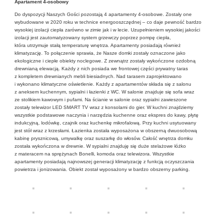
Apartament 4-osobowy
Do dyspozycji Naszych Gości pozostają 4 apartamenty 4-osobowe. Zostały one
wybudowane w 2020 roku w technice energooszczędnej – co daje pewność bardzo
wysokiej izolacji ciepła zarówno w zimie jak i w lecie. Uzupełnieniem wysokiej jakości
izolacji jest zautomatyzowany system grzewczy poprzez pompę ciepła,
która utrzymuje stałą temperaturę wnętrza. Apartamenty posiadają również
klimatyzację. To połączenie sprawia, że Nasze domki zostały oznaczone jako
ekologiczne i ciepłe obiekty noclegowe. Z zewnątrz zostały wykończone ozdobną
drewnianą elewacją. Każdy z nich posiada we frontowej części prywatny taras
z kompletem drewnianych mebli biesiadnych. Nad tarasem zaprojektowano
i wykonano klimatyczne oświetlenie. Każdy z apartamentów składa się z salonu
z aneksem kuchennym, sypialni i łazienki z WC. W salonie znajduje się sofa wraz
ze stolikiem kawowym i pufami. Na ścianie w salonie oraz sypialni zawieszone
zostały telewizor LED SMART TV wraz z konsolami do gier. W kuchni znajdziemy
wszystkie podstawowe naczynia i narzędzia kuchenne oraz ekspres do kawy, płytę
indukcyjną, lodówkę, czajnik oraz kuchenkę mikrofalową. Przy kuchni usytuowany
jest stół wraz z krzesłami. Łazienka została wyposażona w obszerną dwuosobową
kabinę prysznicową, umywalkę oraz suszarkę do włosów. Całość wnętrza domku
została wykończona w drewnie. W sypialni znajduję się duże stelażowe łóżko
z materacem na sprężynach Bonelli, komoda oraz telewizora. Wszystkie
apartamenty posiadają najnowszej generacji klimatyzację z funkcją oczyszczania
powietrza i jonizowania. Obiekt został wyposażony w bardzo obszerny parking.