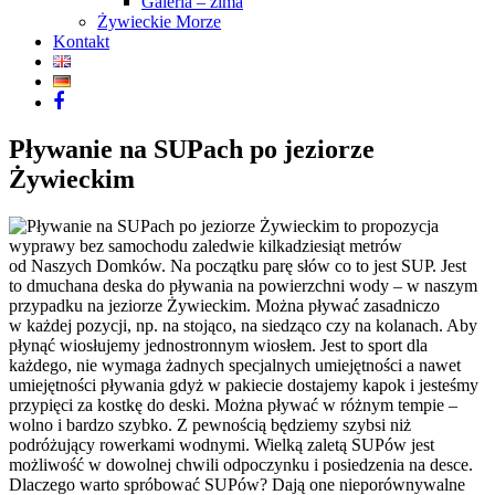
Galeria – zima
Żywieckie Morze
Kontakt
Pływanie na SUPach po jeziorze
Żywieckim
Pływanie na SUPach po jeziorze Żywieckim to propozycja
wyprawy bez samochodu zaledwie kilkadziesiąt metrów
od Naszych Domków. Na początku parę słów co to jest SUP. Jest
to dmuchana deska do pływania na powierzchni wody – w naszym
przypadku na jeziorze Żywieckim. Można pływać zasadniczo
w każdej pozycji, np. na stojąco, na siedząco czy na kolanach. Aby
płynąć wiosłujemy jednostronnym wiosłem. Jest to sport dla
każdego, nie wymaga żadnych specjalnych umiejętności a nawet
umiejętności pływania gdyż w pakiecie dostajemy kapok i jesteśmy
przypięci za kostkę do deski. Można pływać w różnym tempie –
wolno i bardzo szybko. Z pewnością będziemy szybsi niż
podróżujący rowerkami wodnymi. Wielką zaletą SUPów jest
możliwość w dowolnej chwili odpoczynku i posiedzenia na desce.
Dlaczego warto spróbować SUPów? Dają one nieporównywalne