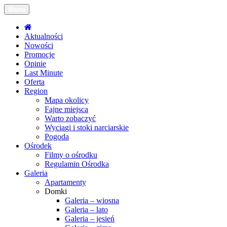
Menu
Toggle
navigation
Aktualności
Nowości
Promocje
Opinie
Last Minute
Oferta
Region
Mapa okolicy
Fajne miejsca
Warto zobaczyć
Wyciągi i stoki narciarskie
Pogoda
Ośrodek
Filmy o ośrodku
Regulamin Ośrodka
Galeria
Apartamenty
Domki
Galeria – wiosna
Galeria – lato
Galeria – jesień