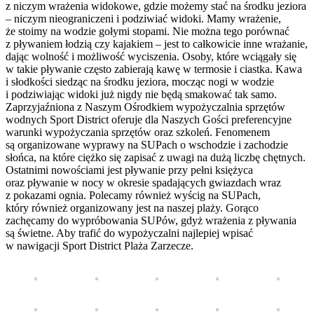
z niczym wrażenia widokowe, gdzie możemy stać na środku jeziora
– niczym nieograniczeni i podziwiać widoki. Mamy wrażenie,
że stoimy na wodzie gołymi stopami. Nie można tego porównać
z pływaniem łodzią czy kajakiem – jest to całkowicie inne wrażanie,
dając wolność i możliwość wyciszenia. Osoby, które wciągały się
w takie pływanie często zabierają kawę w termosie i ciastka. Kawa
i słodkości siedząc na środku jeziora, mocząc nogi w wodzie
i podziwiając widoki już nigdy nie będą smakować tak samo.
Zaprzyjaźniona z Naszym Ośrodkiem wypożyczalnia sprzętów
wodnych Sport District oferuje dla Naszych Gości preferencyjne
warunki wypożyczania sprzętów oraz szkoleń. Fenomenem
są organizowane wyprawy na SUPach o wschodzie i zachodzie
słońca, na które ciężko się zapisać z uwagi na dużą liczbę chętnych.
Ostatnimi nowościami jest pływanie przy pełni księżyca
oraz pływanie w nocy w okresie spadających gwiazdach wraz
z pokazami ognia. Polecamy również wyścig na SUPach,
który również organizowany jest na naszej plaży. Gorąco
zachęcamy do wypróbowania SUPów, gdyż wrażenia z pływania
są świetne. Aby trafić do wypożyczalni najlepiej wpisać
w nawigacji Sport District Plaża Zarzecze.