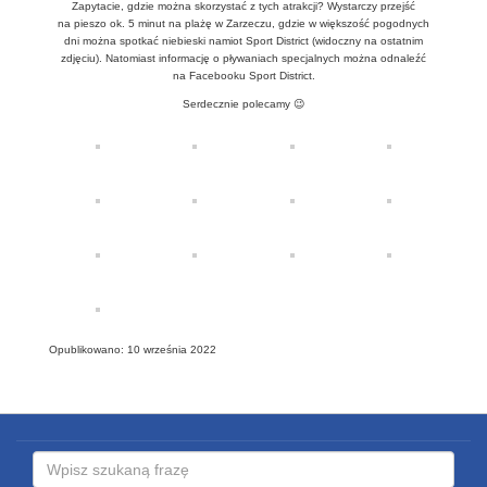
Zapytacie, gdzie można skorzystać z tych atrakcji? Wystarczy przejść
na pieszo ok. 5 minut na plażę w Zarzeczu, gdzie w większość pogodnych
dni można spotkać niebieski namiot Sport District (widoczny na ostatnim
zdjęciu). Natomiast informację o pływaniach specjalnych można odnaleźć
na Facebooku Sport District.
Serdecznie polecamy 😉
Opublikowano: 10 września 2022