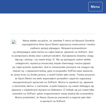
Menu
Toggle
navigat
SUPy i kajaki na plaży w Zarzeczu
Mamy wielkie szczęście, że zaledwie 5 minut od Naszych Domków
zaprzyjaźniona firma Sport District wypożycza nowoczesne i bardzo
zadbane sprzęty pływające. Motywem przewodniom
są zdobywające wielu fanów na całym świecie: pływanie na SUPach. Jest
to pompowana deska wraz z jednym wiosłem. Styl pływania dowolny: stojąc,
klęcząc, siedząc, czy nawet leżąc 🙂 Nie są wymagane żadne wielkie
umiejętności, wystarczy troszeczkę zmysłu równowagi i można pływać
po całym jeziorku żywieckim. Jest to niesamowite przeżycie nie mogące się
równać np. z pływaniem łodzią, gdyż w przypadku SUPów masz wrażenie,
że stoisz boso na środku jeziora, a wokół Ciebie tylko woda. Trzeba przyznać,
że Sport District ma wiele wspaniałych pomysłów i zapał do organizacji
niezapomnianych wycieczek na SUPach. Można tu wymienić np. pływanie
o wschodzie słońca, o zachodzie, w pełni księżyca czy nawet zbliżające się
pływanie z oświetlonymi dyniami na Halloween 🙂 Odbyło się już nawet kilka
zawodów na SUPach, gdzie zorganizowano masę atrakcji dla uczestników.
Można powiedzieć, że Nasze Zarzecze przewodzi w regionie jako lider
w sportach na SUPach.