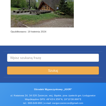
Opublikowano: 19 kwietnia 2024
Szukaj
Ośrodek Wypoczynkowy „IGOR”
ul. Kwiatowa 24, 34-326 Zarzecze, woj. śląskie, pow. żywiecki gm. Łodygowice
Współrzędne GPS: 49°43'4.359"N, 19°10'38.866"E
tel.: 666-649-966 | e-mail: ow.igor.zarzecze@gmail.com