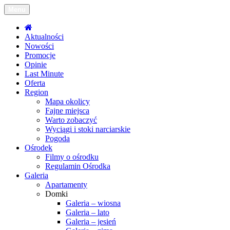
Menu
Toggle
navigation
Aktualności
Nowości
Promocje
Opinie
Last Minute
Oferta
Region
Mapa okolicy
Fajne miejsca
Warto zobaczyć
Wyciągi i stoki narciarskie
Pogoda
Ośrodek
Filmy o ośrodku
Regulamin Ośrodka
Galeria
Apartamenty
Domki
Galeria – wiosna
Galeria – lato
Galeria – jesień