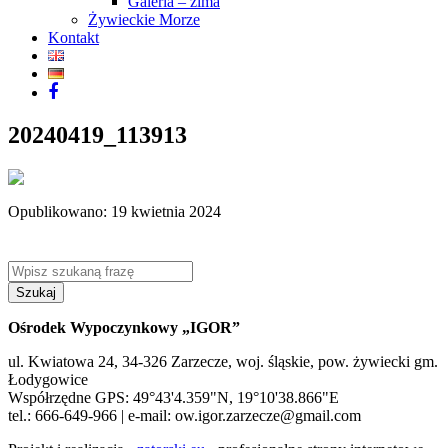
Galeria – zima
Żywieckie Morze
Kontakt
20240419_113913
Opublikowano: 19 kwietnia 2024
Szukaj
Ośrodek Wypoczynkowy „IGOR”
ul. Kwiatowa 24, 34-326 Zarzecze, woj. śląskie, pow. żywiecki gm.
Łodygowice
Współrzędne GPS: 49°43'4.359"N, 19°10'38.866"E
tel.: 666-649-966 | e-mail: ow.igor.zarzecze@gmail.com