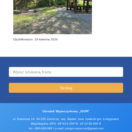
Opublikowano: 19 kwietnia 2024
Szukaj
Ośrodek Wypoczynkowy „IGOR”
ul. Kwiatowa 24, 34-326 Zarzecze, woj. śląskie, pow. żywiecki gm. Łodygowice
Współrzędne GPS: 49°43'4.359"N, 19°10'38.866"E
tel.: 666-649-966 | e-mail: ow.igor.zarzecze@gmail.com