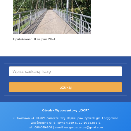
Opublikowano: 8 sierpnia 2024
Szukaj
Ośrodek Wypoczynkowy „IGOR”
ul. Kwiatowa 24, 34-326 Zarzecze, woj. śląskie, pow. żywiecki gm. Łodygowice
Współrzędne GPS: 49°43'4.359"N, 19°10'38.866"E
tel.: 666-649-966 | e-mail: ow.igor.zarzecze@gmail.com