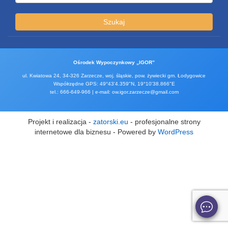
Szukaj
Ośrodek Wypoczynkowy „IGOR”
ul. Kwiatowa 24, 34-326 Zarzecze, woj. śląskie, pow. żywiecki gm. Łodygowice
Współrzędne GPS: 49°43'4.359"N, 19°10'38.866"E
tel.: 666-649-966 | e-mail: ow.igor.zarzecze@gmail.com
Projekt i realizacja -
zatorski.eu
- profesjonalne strony
internetowe dla biznesu - Powered by
WordPress